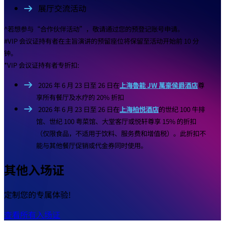
展厅交流活动
^若想参与“合作伙伴活动”，敬请通过您的预登记账号申请。
#VIP 会议证持有者在主旨演讲的预留座位将保留至活动开始前 10 分
钟。
*VIP 会议证持有者专折扣:
2026 年 6 月 23 日至 26 日在
上海魯能 JW 萬豪侯爵酒店
尊
享所有餐厅及水疗的 20% 折扣
2026 年 6 月 23 日至 26 日在
上海柏悦酒店
的世纪 100 牛排
馆、世纪 100 粤菜馆、大堂客厅或悦轩尊享 15% 的折扣
（仅限食品，不适用于饮料、服务费和增值税）。此折扣不
能与其他餐厅促销或代金券同时使用。
其他入场证
定制您的专属体验!
查看所有入场证