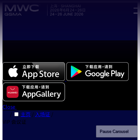
Skip to main content.
全新中文版本 MWC 系列活动应用程序正式上线，立即下载体
验!
Close
/
主页
/
入场证
/
VIP 会议证
Pause
Carousel
Sli