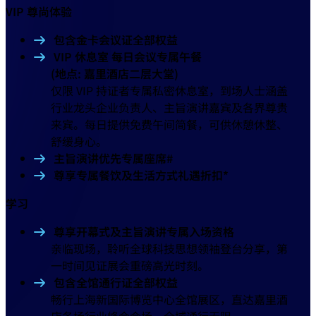
VIP 尊尚体验
包含金卡会议证全部权益
VIP 休息室 每日会议专属午餐
(地点: 嘉里酒店二层大堂)
仅限 VIP 持证者专属私密休息室，到场人士涵盖
行业龙头企业负责人、主旨演讲嘉宾及各界尊贵
来宾。每日提供免费午间简餐，可供休憩休整、
舒缓身心。
主旨演讲优先专属座席#
尊享专属餐饮及生活方式礼遇折扣*
学习
尊享开幕式及主旨演讲专属入场资格
亲临现场，聆听全球科技思想领袖登台分享，第
一时间见证展会重磅高光时刻。
包含全馆通行证全部权益
畅行上海新国际博览中心全馆展区，直达嘉里酒
店各场行业峰会会场，全域通行无阻。