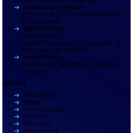
GSMA移动智库行业研究报告
获取本届展会重点会议、行业峰会及重磅发布内
容的专业深度解读。
专属商务交流休息区
(地点: N4 馆 B80)
高管圈层专属高端交流空间，拓展人脉资源，还
有机会与高级决策人近距离交流。
合作伙伴专属活动^
优先对接科技大厂高层管理团队，抢先体验前沿
新技术成果。
展览与交流
参观全部展览厅
主题峰会
4YFN 初创企业专区
国际创新展区
垂直行业展区
移动 AI 创新先锋