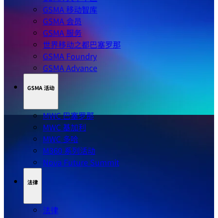
GSMA 移动智库
GSMA 会员
GSMA 服务
世界移动之都巴塞罗那
GSMA Foundry
GSMA Advance
GSMA 活动
MWC 巴塞罗那
MWC 基加利
MWC 多哈
M360 系列活动
Nova Future Summit
法律
法律