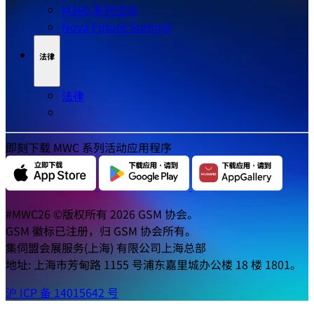
M360 系列活动
Nova Future Summit
法律
法律
即刻下载 MWC 系列活动应用程序
#MWC26 ©版权所有 2026 GSM 协会。
GSM 徽标已注册，归 GSM 协会所有。
集伺盟会展服务(上海) 有限公司上海总部
地址: 上海市芳甸路 1155 号浦东嘉里城办公楼 18 楼 1801。
沪 ICP 备 14015642 号