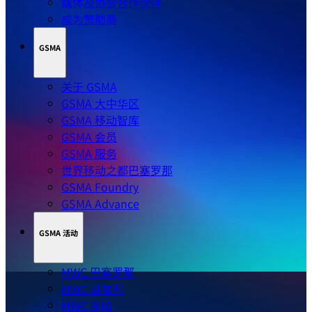
媒体及协会合作伙伴
成为赞助商
GSMA
关于 GSMA
GSMA 大中华区
GSMA 移动智库
GSMA 会员
GSMA 服务
世界移动之都巴塞罗那
GSMA Foundry
GSMA Advance
GSMA 活动
MWC 巴塞罗那
MWC 基加利
MWC 多哈