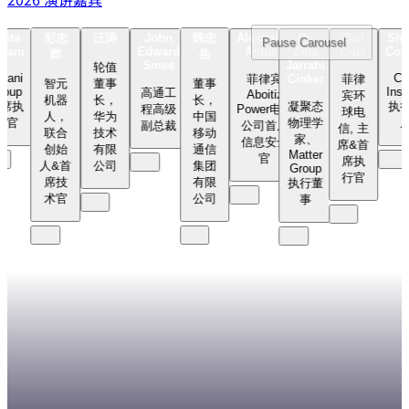
zita
彭志
汪涛
John
陈忠
Alexander
Dr.
Carl
Sh
Pause
Carousel
Sli
rvani
Edward
Antukh
Zina
Cruz
Coll
辉
岳
Smee
Jarrahi
轮值
rvani
C
菲律宾
菲律
Cinker
智元
董事
董事
roup
Insi
高通工
Aboitiz
宾环
机器
长，
长，
首席执
凝聚态
执
程高级
Power电力
球电
人，
华为
中国
行官
物理学
副总裁
公司首席
信, 主
联合
技术
移动
家、
信息安全
席&首
创始
有限
通信
Matter
官
席执
人&首
公司
集团
Group
行官
席技
有限
执行董
术官
公司
事