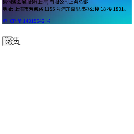
#MWC26 ©版权所有 2026 GSM 协会。
GSM 徽标已注册，归 GSM 协会所有。
集伺盟会展服务(上海) 有限公司上海总部
地址: 上海市芳甸路 1155 号浦东嘉里城办公楼 18 楼 1801。
沪 ICP 备 14015642 号
Close
Modal