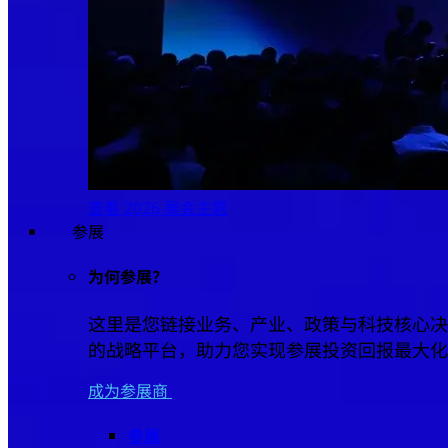
查看 2026 展会主题
参展
为何参展?
这里是您链接业务、产业、政策与科技核心决
的战略平台，助力您实现参展投资回报最大化
成为参展商
参展