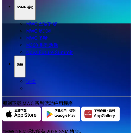
GSMA 活动
MWC 巴塞罗那
MWC 基加利
MWC 多哈
M360 系列活动
Nova Future Summit
法律
法律
即刻下载 MWC 系列活动应用程序
#MWC26 ©版权所有 2026 GSM 协会。