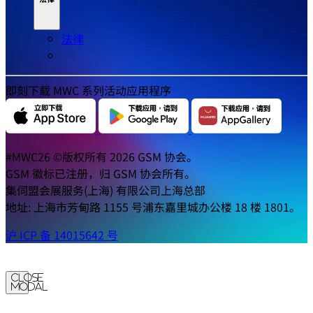
法律
即刻下载 MWC 系列活动应用程序
#MWC26 ©版权所有 2026 GSM 协会。
GSM 徽标已注册，归 GSM 协会所有。
集伺盟会展服务(上海) 有限公司上海总部
地址: 上海市芳甸路 1155 号浦东嘉里城办公楼 18 楼 1801。
沪 ICP 备 14015642 号
Close
Modal