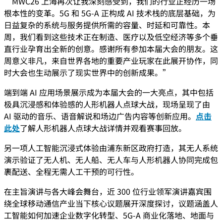
“MWC26 上海再次让我深刻感受到，我们的行业正经历一场
根本性的变革。5G 和 5G-A 正构成 AI 技术栈的底层基础，为
日益复杂的系统与服务提供所需的容量、时延和可靠性。本
周，我们看到这些技术正在制造、医疗以及低空经济等多个垂
直行业孕育出全新的创意。感谢所有参加本届大会的朋友。这
周意义非凡，来自世界各地的重要产业玩家在此展开协作，同
时大会也生动展示了现实世界中的创新成果。”
端到端 AI 应用场景展示成为本届大会的一大亮点，其中包括
极具沉浸感和体验感的人形机器人点球大战，现场呈现了由
AI 驱动的音乐、语音解说和场边广告内容等创新应用。
点击
此处
了解人形机器人点球大战详情并观看赛事回放。
另一项人工智能沉浸式体验由浦东新区政府打造，其无人系统
演示验证了无人机、无人船、无人车与人形机器人协同完成包
裹配送、全程无需人工干预的可行性。
在主旨演讲与各大峰会舞台，近 300 位行业领军演讲嘉宾围
绕全球移动通信产业当下核心议题展开深度探讨，议题涵盖人
工智能如何加速企业数字化转型、5G-A 商业化落地、地面与