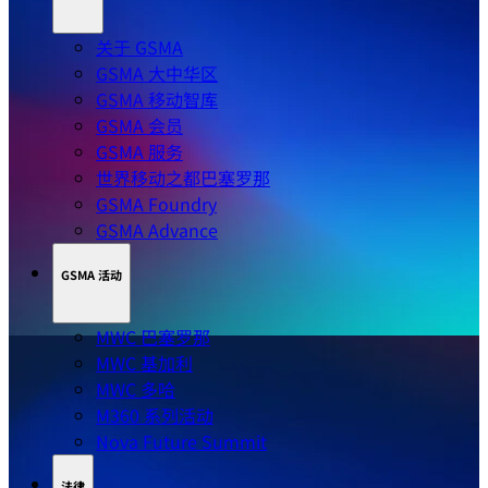
关于 GSMA
GSMA 大中华区
GSMA 移动智库
GSMA 会员
GSMA 服务
世界移动之都巴塞罗那
GSMA Foundry
GSMA Advance
GSMA 活动
MWC 巴塞罗那
MWC 基加利
MWC 多哈
M360 系列活动
Nova Future Summit
法律