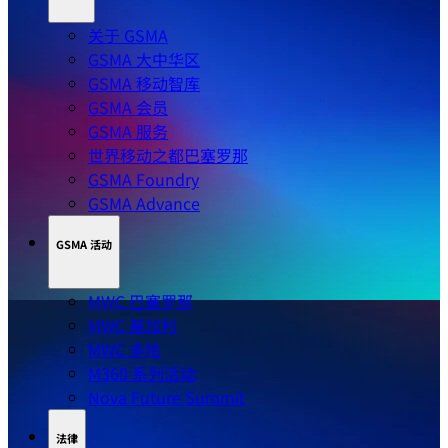
关于 GSMA
GSMA 大中华区
GSMA 移动智库
GSMA 会员
GSMA 服务
世界移动之都巴塞罗那
GSMA Foundry
GSMA Advance
GSMA 活动
MWC 巴塞罗那
MWC 基加利
MWC 多哈
M360 系列活动
Nova Future Summit
法律