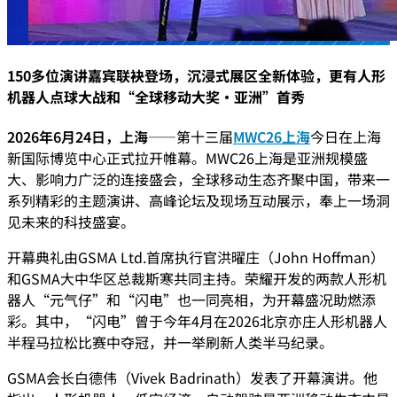
150多位演讲嘉宾联袂登场，沉浸式展区全新体验，更有人形
机器人点球大战和“全球移动大奖·亚洲”首秀
2026年6月24日，上海
——第十三届
MWC26上海
今日在上海
新国际博览中心正式拉开帷幕。MWC26上海是亚洲规模盛
大、影响力广泛的连接盛会，全球移动生态齐聚中国，带来一
系列精彩的主题演讲、高峰论坛及现场互动展示，奉上一场洞
见未来的科技盛宴。
开幕典礼由GSMA Ltd.首席执行官洪曜庄（John Hoffman）
和GSMA大中华区总裁斯寒共同主持。荣耀开发的两款人形机
器人“元气仔”和“闪电”也一同亮相，为开幕盛况助燃添
彩。其中，“闪电”曾于今年4月在2026北京亦庄人形机器人
半程马拉松比赛中夺冠，并一举刷新人类半马纪录。
GSMA会长白德伟（Vivek Badrinath）发表了开幕演讲。他