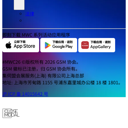
法律
即刻下载 MWC 系列活动应用程序
#MWC26 ©版权所有 2026 GSM 协会。
GSM 徽标已注册，归 GSM 协会所有。
集伺盟会展服务(上海) 有限公司上海总部
地址: 上海市芳甸路 1155 号浦东嘉里城办公楼 18 楼 1801。
沪 ICP 备 14015642 号
Close
Modal