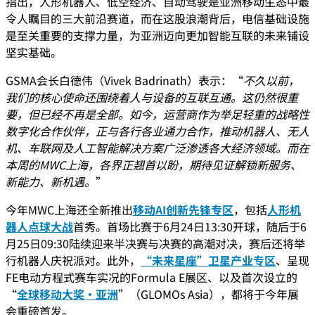
指出，人形机器人、低空经济、自动驾驶是亚洲移动生态中最
令人瞩目的三大前沿赛道，而在这股浪潮背后，电信基础设施
是至关重要的支撑力量，为亚洲迈向更加智能互联的未来铺设
坚实基础。
GSMA会长白德伟（Vivek Badrinath）表示：“
不久以前，
我们的核心使命还围绕着人与设备的互联互通。这仍然很重
要，但已经不再是全部。如今，运营商作为举足轻重的战略性
数字化合作伙伴，正与各行各业通力合作，推动机器人、无人
机、车联网及人工智能解决方案广泛渗透各大经济领域。而在
本周的MWC上海，各界正翘首以盼，期待见证解锁新服务、
新能力、新机遇。
”
今年MWC上海还全新推出
移动AI创新先锋专区
，包括
人形机
器人点球大战
首秀。首场比赛于6月24日13:30开球，随后于6
月25日09:30陆续迎来半决赛与决赛的高潮对决，赛后还将举
行机器人庆祝派对。此外，
“未来星座”卫星产业专区
、呈现
FE电动方程式赛车实况的Formula E展区、以及首次设立的
“
全球移动大奖·亚洲
”（GLOMOs Asia），都将于今年展
会重磅首发。