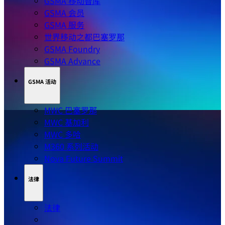
GSMA 移动智库
GSMA 会员
GSMA 服务
世界移动之都巴塞罗那
GSMA Foundry
GSMA Advance
GSMA 活动
MWC 巴塞罗那
MWC 基加利
MWC 多哈
M360 系列活动
Nova Future Summit
法律
法律