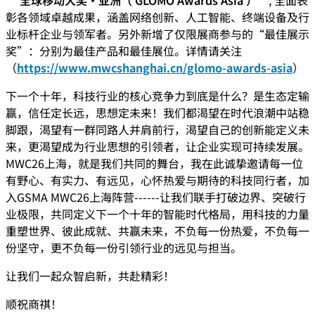
“
全球移动大奖·亚洲（ GLOMO Awards Asia ）
”, 全面表
彰各领域卓越成果，涵盖网络创新、人工智能、终端设备及行
业标杆企业与领军者。另外新增了仅限展商参与的“最佳展示
奖”：分别为最佳产品和最佳展位。详情请关注
（
https://www.mwcshanghai.cn/glomo-awards-asia
）
下一个十年，科技行业的核心竞争力到底是什么？是生态定输
赢，信任定长远，思想定未来！我们都渴望在时代浪潮中站稳
脚跟，渴望有一群同路人并肩前行，渴望自己的创新能定义未
来，更渴望成为行业思想的引领者，让企业实现可持续发展。
MWC26上海，就是我们共同的舞台，我在此诚挚邀请每一位
有野心、有实力、有远见，心怀热爱与期待的科技同行者，加
入GSMA MWC26上海阵营------让我们联手打破边界、突破行
业极限，共同定义下一个十年的智能时代格局，用科技的力量
重塑世界、彼此成就、共赢未来，不负每一份热爱，不负每一
份坚守，更不负每一份引领行业的远见与担当。
让我们一起众智启新，共赴精彩！
顺祝商祺！