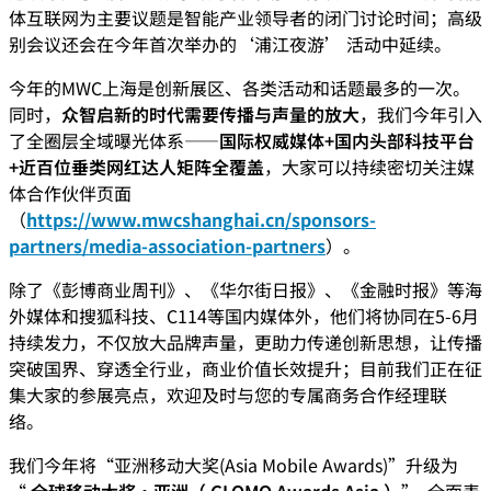
体互联网为主要议题是智能产业领导者的闭门讨论时间；高级
别会议还会在今年首次举办的‘浦江夜游’ 活动中延续。
今年的MWC上海是创新展区、各类活动和话题最多的一次。
同时，
众智启新的时代需要传播与声量的放大
，我们今年引入
了全圈层全域曝光体系——
国际权威媒体+国内头部科技平台
+近百位垂类网红达人矩阵全覆盖
，大家可以持续密切关注媒
体合作伙伴页面
（
https://www.mwcshanghai.cn/sponsors-
partners/media-association-partners
）。
除了《彭博商业周刊》、《华尔街日报》、《金融时报》等海
外媒体和搜狐科技、C114等国内媒体外，他们将协同在5-6月
持续发力，不仅放大品牌声量，更助力传递创新思想，让传播
突破国界、穿透全行业，商业价值长效提升；目前我们正在征
集大家的参展亮点，欢迎及时与您的专属商务合作经理联
络。
我们今年将“亚洲移动大奖(Asia Mobile Awards)”升级为