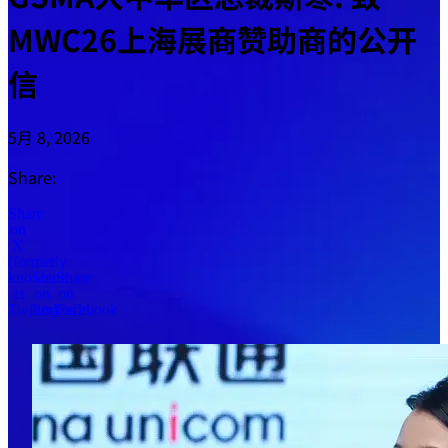
MWC26上海展商赞助商的公开
信
5月 8, 2026
Share:
Share
on
X
(formerly
known
Share
Share
as
on
on
Twitter)
LinkedIn
Facebook