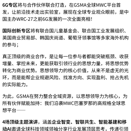
6G专区
将与合作伙伴联合打造，在GSMA全球MWC平台首
发，让前沿技术走出实验室，展现在全球专业观众眼前，是中
国主办WRC-27之前6G发展的一次全面亮相！
国际创新专区
将有联合国儿童基金会、联合国工业发展组织、
英国商业贸易部、韩国庆尚道、葡萄牙领事馆等多家海外机构
的参与；
真正顶级的商业合作，是让每一位参与者都能突破瓶颈、收获
增量、掌控未来，更能获取引领行业的思想力量，将思想优势
转化为商业优势。思想领导力的核心价值，从来不是虚无的光
环，而是能帮企业规避风险、找准方向、实现盈利、抢占先机
的实际能力。
为此，GSMA在努力整合全域资源，以思想领导力为核心，为
所有伙伴赋能加持：我们沿袭MWC巴塞罗那的高规格全球思
想平台——
4场顶级主题演讲
，涵盖
企业智变、智联共生、智能基建和移
动AI
邀请全球科技领域领袖分享行业发展顶层思考，传递引领