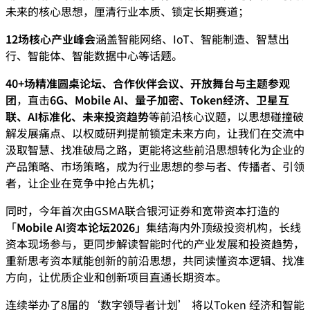
未来的核心思想，厘清行业本质、锁定长期赛道；
12场核心产业峰会
涵盖智能网络、IoT、智能制造、智慧出
行、智能体、智能数据中心等话题。
40+场精准圆桌论坛、合作伙伴会议、开放舞台与主题参观
团
，直击
6G、Mobile AI、量子加密、Token经济、卫星互
联、AI标准化、未来投资趋势
等前沿核心议题，以思想碰撞破
解发展痛点、以权威研判提前锁定未来方向，让我们在交流中
汲取智慧、找准破局之路，更能将这些前沿思想转化为企业的
产品策略、市场策略，成为行业思想的参与者、传播者、引领
者，让企业在竞争中抢占先机；
同时，今年首次由GSMA联合银河证券和宽带资本打造的
「
Mobile AI资本论坛2026」
集结海内外顶级投资机构，长线
资本现场参与，更同步解读智能时代的产业发展和投资趋势，
重新思考资本赋能创新的前沿思想，共同读懂资本逻辑、找准
方向，让优质企业和创新项目直通长期资本。
连续举办了8届的‘数字领导者计划’ 将以Token 经济和智能