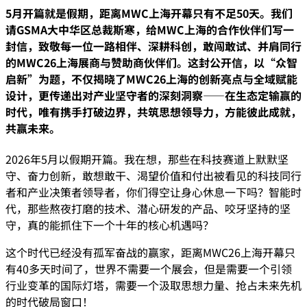
5月开篇就是假期，距离MWC上海开幕只有不足50天。我们
请GSMA大中华区总裁斯寒，给MWC上海的合作伙伴们写一
封信，致敬每一位一路相伴、深耕科创，敢闯敢试、并肩同行
的MWC26上海展商与赞助商伙伴们。这封公开信，以“众智
启新”为题，不仅揭晓了MWC26上海的创新亮点与全域赋能
设计，更传递出对产业坚守者的深刻洞察——在生态定输赢的
时代，唯有携手打破边界，共筑思想领导力，方能彼此成就，
共赢未来。
2026年5月以假期开篇。我在想，那些在科技赛道上默默坚
守、奋力创新，敢想敢干、渴望价值和付出被看见的科技同行
者和产业决策者领导者，你们得空让身心休息一下吗？智能时
代，那些熬夜打磨的技术、潜心研发的产品、咬牙坚持的坚
守，真的能抓住下一个十年的核心机遇吗？
这个时代已经没有孤军奋战的赢家，距离MWC26上海开幕只
有40多天时间了，世界不需要一个展会，但是需要一个引领
行业变革的国际灯塔，需要一个汲取思想力量、抢占未来先机
的时代破局窗口！