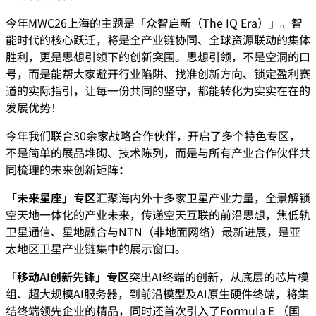
今年MWC26上海的主题是「众智启新（The IQ Era）」。智
能时代的核心跃迁，将是全产业链协同、全球资源联动的集体
胜利，更是思想引领下的创新突围。思想引领，不是空洞的口
号，而是能帮大家避开行业陷阱、找准创新方向、锁定盈利赛
道的实际指引，让每一份共同的坚守，都能转化为实实在在的
发展优势！
今年我们联合30余家战略合作伙伴，开启了多个特色专区，
不是简单的展品堆砌、技术陈列，而是与所有产业合作伙伴共
同梳理的未来创新矩阵
：
「未来星座」专区
汇聚海内外十多家卫星产业力量，全景解锁
空天地一体化的产业未来，传递空天互联的前沿思想，焦低轨
卫星通信、星地融合与NTN（非地面网络）最新进展，是亚
太地区卫星产业链集中的展示窗口。
「
移动AI创新先锋」专区
突出AI终端的创新，从底层的芯片模
组、超大规模AI服务器，到前沿模型及AI原生硬件终端，将集
结终端领先企业的精品，同时还首次引入了Formula E （国