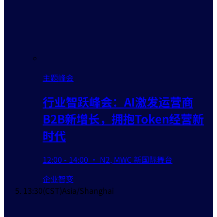
圆桌会议
电信安全的未来：后量子应用场
景实践
14:00
-
16:00
•
Kerry Hotel
,
浦东嘉里大酒店，
三层，办公楼多功能厅11
智能基建