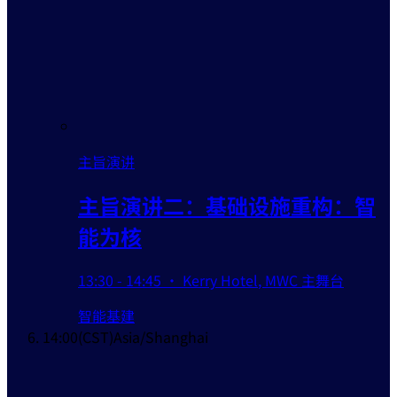
合作伙伴活动
智能光网产业峰会
14:00
-
17:00
•
Kerry Hotel
,
浦东嘉里大酒店，
三层，浦东大宴会厅4
智联共生
14:30
(
CST
)
Asia/Shanghai
合作伙伴活动
2026 UniCom 国际合作伙伴大会
14:30
-
16:00
•
Kerry Hotel
,
浦东嘉里大酒店，
上海大宴会厅1
智联共生