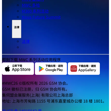
MWC 多哈
M360 系列活动
Nova Future Summit
法律
法律
即刻下载 MWC 系列活动应用程序
#MWC26 ©版权所有 2026 GSM 协会。
GSM 徽标已注册，归 GSM 协会所有。
集伺盟会展服务(上海) 有限公司上海总部
地址: 上海市芳甸路 1155 号浦东嘉里城办公楼 18 楼 1801。
沪 ICP 备 14015642 号