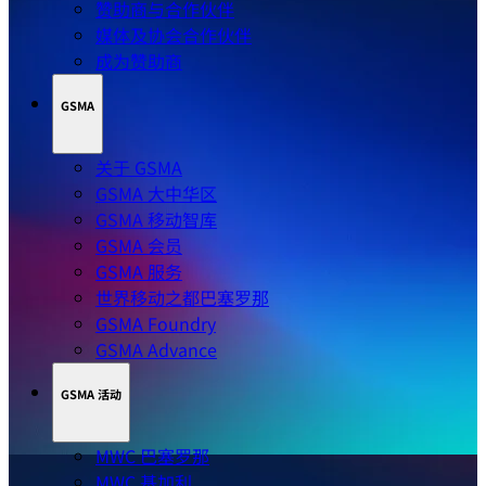
赞助商与合作伙伴
媒体及协会合作伙伴
成为赞助商
GSMA
关于 GSMA
GSMA 大中华区
GSMA 移动智库
GSMA 会员
GSMA 服务
世界移动之都巴塞罗那
GSMA Foundry
GSMA Advance
GSMA 活动
MWC 巴塞罗那
MWC 基加利