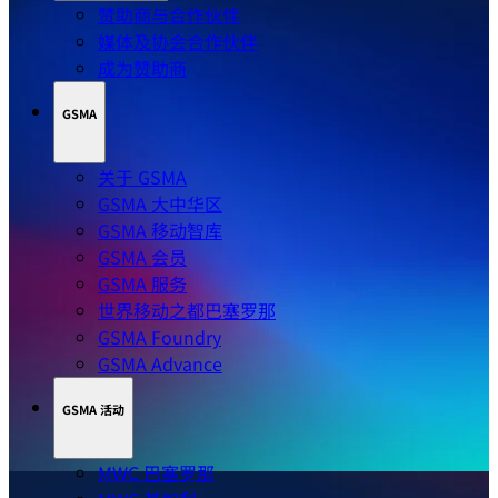
赞助商与合作伙伴
媒体及协会合作伙伴
成为赞助商
GSMA
关于 GSMA
GSMA 大中华区
GSMA 移动智库
GSMA 会员
GSMA 服务
世界移动之都巴塞罗那
GSMA Foundry
GSMA Advance
GSMA 活动
MWC 巴塞罗那